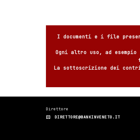
I documenti e i file prese
Ogni altro uso, ad esempio 
La sottoscrizione dei contr
Direttore
DIRETTORE@BANKINVENETO.IT