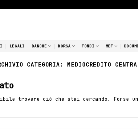
NI
LEGALI
BANCHE
BORSA
FONDI
MEF
DOCUM
RCHIVIO CATEGORIA:
MEDIOCREDITO CENTRA
ato
ibile trovare ciò che stai cercando. Forse u