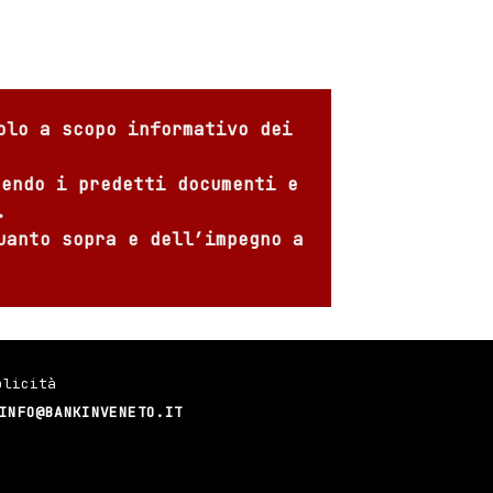
olo a scopo informativo dei
sendo i predetti documenti e
.
uanto sopra e dell’impegno a
blicità
INFO@BANKINVENETO.IT