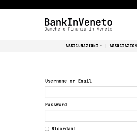
Skip
to
content
ASSICURAZIONI
ASSOCIAZIO
Username or Email
Password
Ricordami