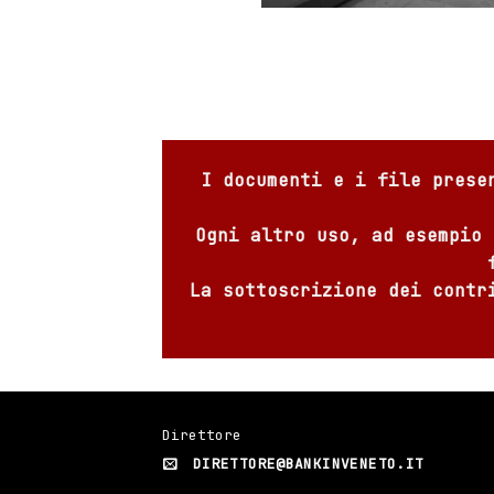
I documenti e i file prese
Ogni altro uso, ad esempio 
La sottoscrizione dei contr
Direttore
DIRETTORE@BANKINVENETO.IT