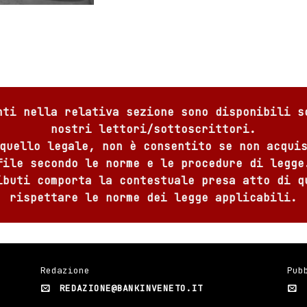
nti nella relativa sezione sono disponibili s
nostri lettori/sottoscrittori.
quello legale, non è consentito se non acqui
file secondo le norme e le procedure di legge
ibuti comporta la contestuale presa atto di q
rispettare le norme dei legge applicabili.
Redazione
Pub
REDAZIONE@BANKINVENETO.IT