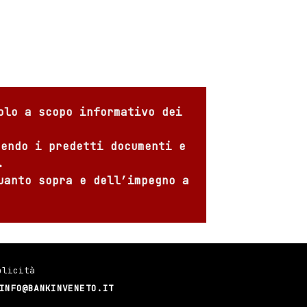
olo a scopo informativo dei
sendo i predetti documenti e
.
uanto sopra e dell’impegno a
blicità
INFO@BANKINVENETO.IT