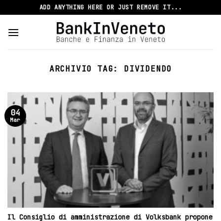
Skip
ADD ANYTHING HERE OR JUST REMOVE IT...
to
content
ARCHIVIO TAG:
DIVIDENDO
04
Mar
Il Consiglio di amministrazione di Volksbank propone