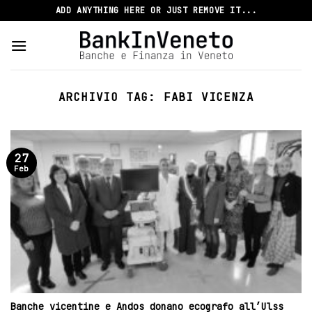
Skip
ADD ANYTHING HERE OR JUST REMOVE IT...
to
content
ARCHIVIO TAG:
FABI VICENZA
27
Feb
Banche vicentine e Andos donano ecografo all’Ulss