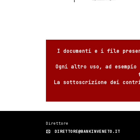
I documenti e i file prese
Ogni altro uso, ad esempio 
La sottoscrizione dei contr
Direttore
DIRETTORE@BANKINVENETO.IT