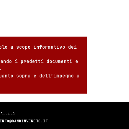
olo a scopo informativo dei
sendo i predetti documenti e
.
uanto sopra e dell’impegno a
blicità
INFO@BANKINVENETO.IT