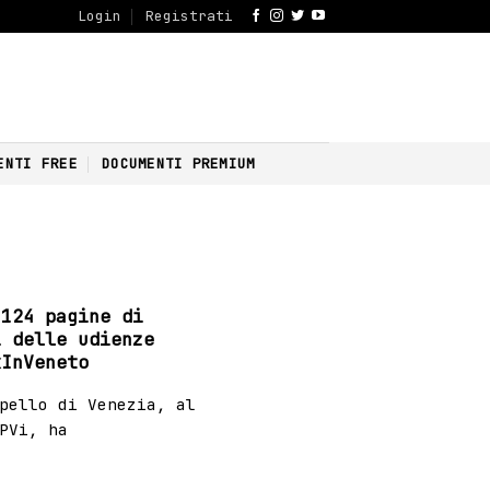
Login
Registrati
ENTI FREE
DOCUMENTI PREMIUM
1124 pagine di
i delle udienze
kInVeneto
pello di Venezia, al
PVi, ha