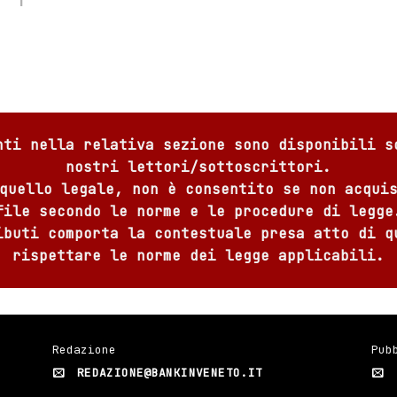
nti nella relativa sezione sono disponibili s
nostri lettori/sottoscrittori.
quello legale, non è consentito se non acqui
file secondo le norme e le procedure di legge
ibuti comporta la contestuale presa atto di q
rispettare le norme dei legge applicabili.
Redazione
Pub
REDAZIONE@BANKINVENETO.IT