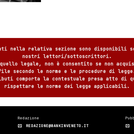
nti nella relativa sezione sono disponibili s
nostri lettori/sottoscrittori.
quello legale, non è consentito se non acqui
file secondo le norme e le procedure di legge
ibuti comporta la contestuale presa atto di q
rispettare le norme dei legge applicabili.
Redazione
Pub
REDAZIONE@BANKINVENETO.IT