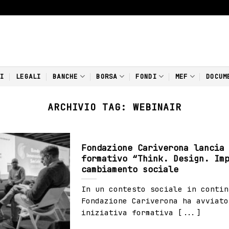
NI
LEGALI
BANCHE
BORSA
FONDI
MEF
DOCUM
ARCHIVIO TAG:
WEBINAIR
Fondazione Cariverona lancia
formativo “Think. Design. Im
cambiamento sociale
In un contesto sociale in contin
Fondazione Cariverona ha avviato
iniziativa formativa [...]