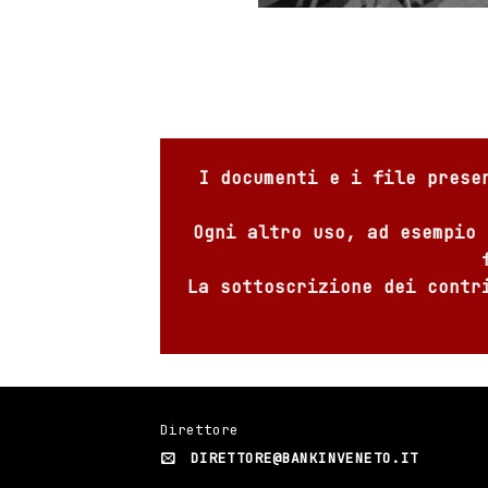
I documenti e i file prese
Ogni altro uso, ad esempio 
La sottoscrizione dei contr
Direttore
DIRETTORE@BANKINVENETO.IT