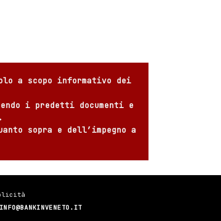
olo a scopo informativo dei
sendo i predetti documenti e
.
uanto sopra e dell’impegno a
blicità
INFO@BANKINVENETO.IT