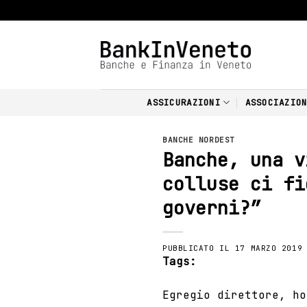
Skip
to
content
ASSICURAZIONI
ASSOCIAZIO
BANCHE NORDEST
Banche, una v
colluse ci fi
governi?”
PUBBLICATO IL
17 MARZO 2019
Tags:
Egregio direttore, h