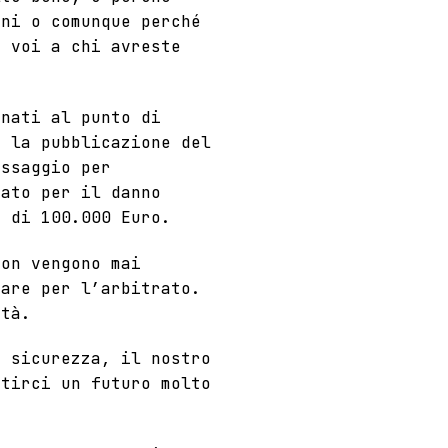
ani o comunque perché
i voi a chi avreste
rnati al punto di
o la pubblicazione del
ssaggio per
tato per il danno
o di 100.000 Euro.
on vengono mai
sare per l’arbitrato.
ità.
a sicurezza, il nostro
ntirci un futuro molto