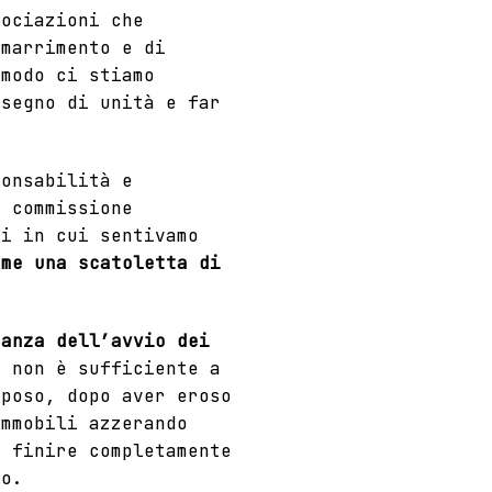
sociazioni che
marrimento e di
 modo ci stiamo
 segno di unità e far
ponsabilità e
a
commissione
i in cui sentivamo
ome una scatoletta di
canza dell’avvio dei
e non è sufficiente a
iposo, dopo aver eroso
immobili azzerando
à finire completamente
ro.