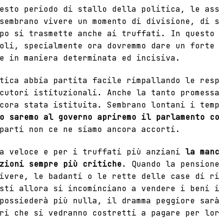
uesto periodo di stallo della politica,
le as
sembrano vivere un momento di divisione, di s
po si trasmette anche ai truffati. In questo
oli, specialmente ora dovremmo dare un forte
e in maniera determinata ed incisiva.
tica abbia partita facile rimpallando le res
cutori istituzionali. Anche la tanto promess
cora stata istituita. Sembrano lontani i temp
o saremo al governo apriremo il parlamento c
parti non ce ne siamo ancora accorti.
sa veloce e per i truffati più anziani
la man
zioni sempre più critiche
. Quando la pension
ivere, le badanti o le rette delle case di r
sti allora si incominciano a vendere i beni 
possiederà più nulla, il dramma peggiore sar
ri che si vedranno costretti a pagare per lo