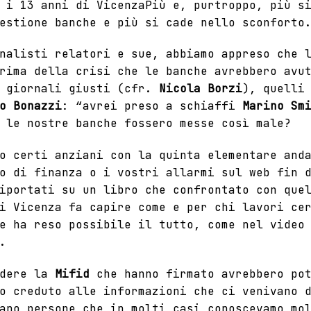
i 13 anni di VicenzaPiù e, purtroppo, più si
estione banche e più si cade nello sconforto
nalisti relatori e sue, abbiamo appreso che 
rima della crisi che le banche avrebbero avu
i giornali giusti (cfr.
Nicola Borzi
), quelli
o Bonazzi
: “
avrei preso a schiaffi
Marino Sm
 le nostre banche fossero messe così male?
o certi anziani con la quinta elementare and
o di finanza o i vostri allarmi sul web fin 
iportati su un libro che confrontato con que
i Vicenza fa capire come e per chi lavori ce
te ha reso possibile il tutto, come
nel video
.
edere la
Mifid
che hanno firmato avrebbero pot
o creduto alle informazioni che ci venivano 
ano persone che in molti casi conoscevamo mo