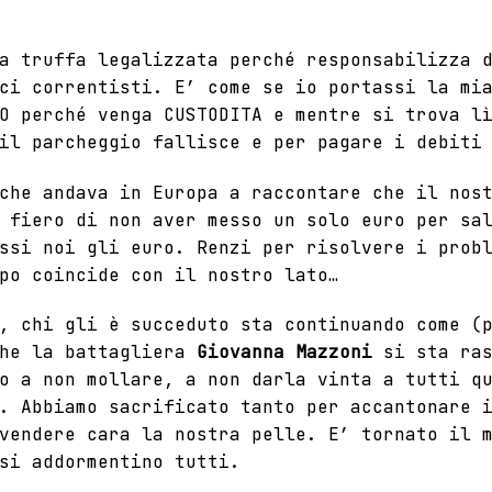
 truffa legalizzata perché responsabilizza d
ci correntisti. E’ come se io portassi la mi
O perché venga CUSTODITA e mentre si trova l
il parcheggio fallisce e per pagare i debiti
che andava in Europa a raccontare che il nos
 fiero di non aver messo un solo euro per sa
ssi noi gli euro. Renzi per risolvere i prob
po coincide con il nostro lato…
, chi gli è succeduto sta continuando come (
che la battagliera
Giovanna Mazzoni
si sta ras
o a non mollare, a non darla vinta a tutti q
. Abbiamo sacrificato tanto per accantonare 
vendere cara la nostra pelle. E’ tornato il 
si addormentino tutti.