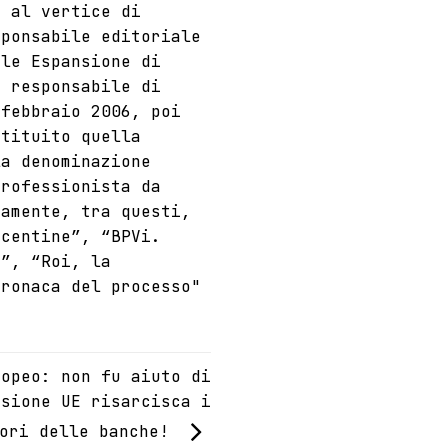
e al vertice di
sponsabile editoriale
ile Espansione di
e responsabile di
 febbraio 2006, poi
stituito quella
la denominazione
professionista da
tamente, tra questi,
icentine”, “BPVi.
à”, “Roi, la
cronaca del processo"
ropeo: non fu aiuto di
ssione UE risarcisca i
tori delle banche!