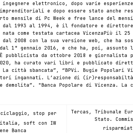
 ingegnere elettronico, dopo varie esperienz
imprenditoriali e dopo essere stato anche re
rto mensile di Pc Week e free lance del mens
 dal 1993 al 1994, è il fondatore e direttor
 nata come testata cartacea VicenzaPiù il 25
 dal 2008 con la sua versione web, che ha so
dal 1° gennaio 2016, e che ha, poi, assunto 
È pubblicista da ottobre 2018 e giornalista 
020, ha curato vari libri e pubblicato diret
 La città sbancata”, “BPVi. Bugie Popolari V
tori ingannati. L’azione di (ir)responsabilt
e demolita”. "Banca Popolare di Vicenza. La 
Tercas, Tribunale Eu
ciclaggio, stop per
Stato. Commi
italia, soft con IW
risparmia
ene Banca