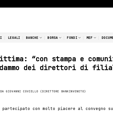
NI
LEGALI
BANCHE
BORSA
FONDI
MEF
DOCUM
ittima: “con stampa e comuni
dammo dei direttori di filia
DA
GIOVANNI COVIELLO (DIRETTORE BANKINVENETO)
o partecipato con molto piacere al convegno 