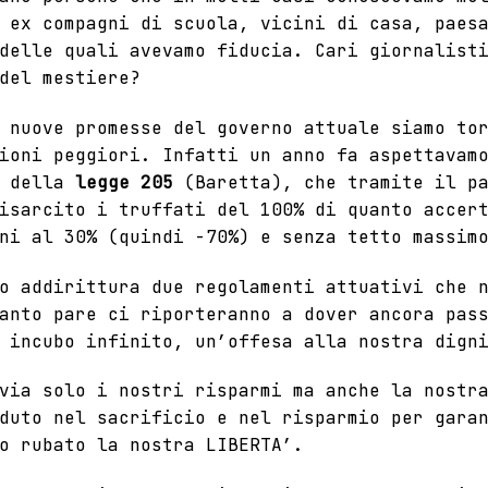
 ex compagni di scuola, vicini di casa, paes
delle quali avevamo fiducia. Cari giornalist
del mestiere?
 nuove promesse del governo attuale siamo to
ioni peggiori. Infatti un anno fa aspettavam
o della
legge 205
(Baretta), che tramite il pa
isarcito i truffati del 100% di quanto accer
ni al 30% (quindi -70%) e senza tetto massim
do addirittura
due regolamenti attuativi
che n
anto pare ci riporteranno a dover ancora pas
 incubo infinito, un’offesa alla nostra dign
via solo i nostri risparmi ma anche la nostr
duto nel sacrificio e nel risparmio per gara
o rubato la nostra LIBERTA’.