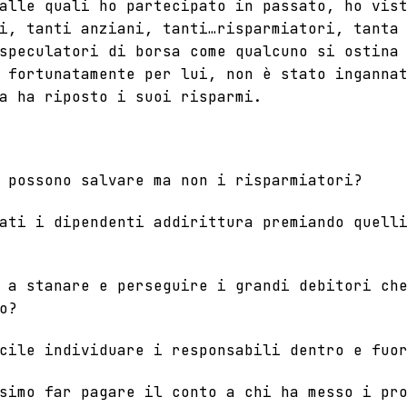
alle quali ho partecipato in passato, ho vis
i, tanti anziani, tanti…risparmiatori, tanta
speculatori di borsa come qualcuno si ostina
 fortunatamente per lui, non è stato inganna
a ha riposto i suoi risparmi.
 possono salvare ma non i risparmiatori?
ati i dipendenti addirittura premiando quell
 a stanare e perseguire i grandi debitori ch
o?
cile individuare i responsabili dentro e fuo
simo far pagare il conto a chi ha messo i pr