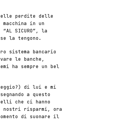
elle perdite delle
a macchina in un
ì “AL SICURO”, la
 se la tengono.
tro sistema bancario
lvare le banche,
lemi ha sempre un bel
peggio?) di lui e mi
segnando a questo
uelli che ci hanno
i nostri risparmi, ora
momento di suonare il