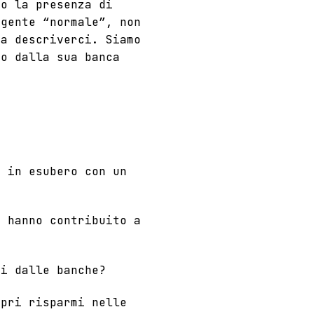
to la presenza di
 gente “normale”, non
 a descriverci. Siamo
to dalla sua banca
i in esubero con un
e hanno contribuito a
ri dalle banche?
opri risparmi nelle