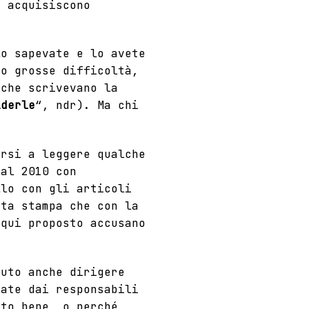
 acquisiscono
.
lo sapevate e lo avete
to grosse difficoltà,
 che scrivevano la
iderle
“, ndr). Ma chi
arsi a leggere qualche
dal 2010 con
llo con gli articoli
rta stampa che con la
 qui proposto accusano
uto anche dirigere
date dai responsabili
lto bene, o perché