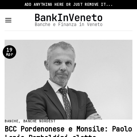
Skip
ADD ANYTHING HERE OR JUST REMOVE IT...
to
content
19
Apr
BANCHE
,
BANCHE NORDEST
BCC Pordenonese e Monsile: Paolo