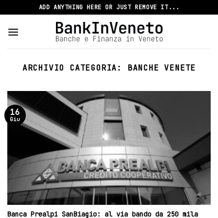
Skip
ADD ANYTHING HERE OR JUST REMOVE IT...
to
content
ARCHIVIO CATEGORIA:
BANCHE VENETE
16
Giu
Banca Prealpi SanBiagio: al via bando da 250 mila