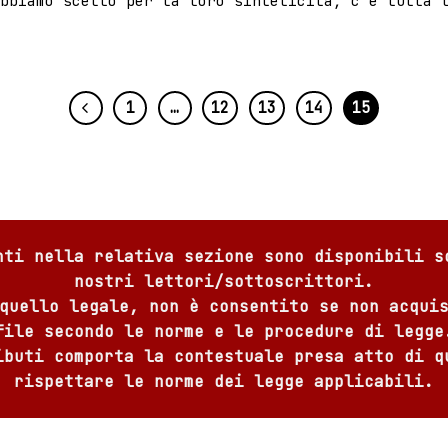
bbiamo scelto per la loro sinteticità, c’è tutta 
1
…
12
13
14
15
nti nella relativa sezione sono disponibili s
nostri lettori/sottoscrittori.
quello legale, non è consentito se non acqui
file secondo le norme e le procedure di legge
ibuti comporta la contestuale presa atto di q
rispettare le norme dei legge applicabili.