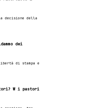
la decisione della
idammo dei
libertà di stampa e
tori? W i pastori