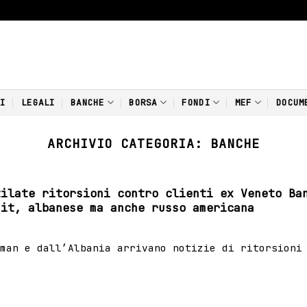
NI
LEGALI
BANCHE
BORSA
FONDI
MEF
DOCUM
ARCHIVIO CATEGORIA:
BANCHE
tilate ritorsioni contro clienti ex Veneto Ba
zit, albanese ma anche russo americana
man e dall’Albania arrivano notizie di ritorsioni