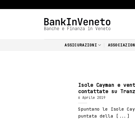
Skip
to
content
ASSICURAZIONI
ASSOCIAZIO
Isole Cayman e ven
contattate su Tran
6 Aprile 2019
Spuntano le Isole Cay
puntata della [...]