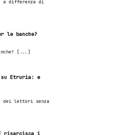
, a differenza di
er le banche?
anche? [...]
 su Etruria: e
o dei lettori senza
E risarcisca i