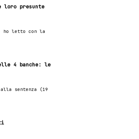
e loro presunte
e ho letto con la
elle 4 banche: le
 alla sentenza (19
ti