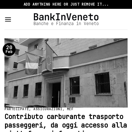
Skip
ADD ANYTHING HERE OR JUST REMOVE IT...
to
content
20
Feb
PARTECIPATE
,
ASSICURAZIONI
,
MEF
Contributo carburante trasporto
passeggeri, da oggi accesso alla