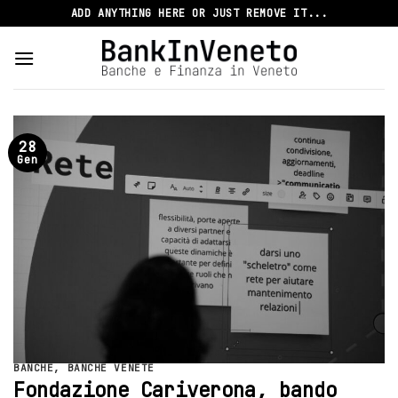
Skip
ADD ANYTHING HERE OR JUST REMOVE IT...
to
content
28
Gen
BANCHE
,
BANCHE VENETE
Fondazione Cariverona, bando