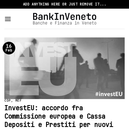
Skip
ADD ANYTHING HERE OR JUST REMOVE IT...
to
content
16
Feb
CDP
,
MEF
InvestEU: accordo fra
Commissione europea e Cassa
Depositi e Prestiti per nuovi