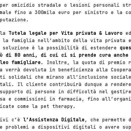
per omicidio stradale o lesioni personali st
male fino a 300mila euro per sinistro e la c
putazione.
 la
Tutela legale per Vita privata & Lavoro
ed
 la famiglia nell’ambito della vita privata 
a soluzione è la possibilità di estendere
que
ù di 80 anni, di cui ci si prende cura anche
leo famigliare
. Inoltre, la quota di premio 
a verrà devoluta in beneficienza alla Cooper
ti solidali che mirano all’inclusione social
tali. Il cliente contribuirà dunque a render
supporto di persone in difficoltà nel gestir
sa e commissioni in farmacia, fino all’organ
dicate come la pet therapy.
tivi c’è
l’Assistenza Digitale
, che permette 
e problemi a dispositivi digitali o avere su