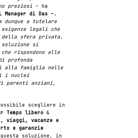
no preziosi
– ha
l Manager di Das –
.
a dunque a tutelare
 esigenze legali che
 della sfera privata.
 soluzione si
 che rispondono alle
di profonda
i alla famiglia nelle
i i nuclei
di parenti anziani,
possibile scegliere in
er Tempo libero
&
a, viaggi, vacanze e
orto e garanzie
 questa soluzione, in