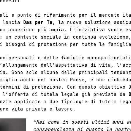
enerali
ali
e punto di riferimento per il mercato ita
, lancia
Das per Te
, la nuova soluzione assic
ua accezione più ampia. L’iniziativa vuole e
: un contesto sociale in continua evoluzione
i bisogni di protezione per tutte le famigli
unipersonali e delle famiglie monogenitorial
’allungamento dell’aspettativa di vita, l’ac
ia. Sono solo alcune delle principali tenden
miglia anche nel nostro Paese, e che richied
termini di protezione. Con questo obiettivo 
a l’offerta di tutela legale già prevista da
nzie applicate a due tipologie di tutela leg
pure vita privata e lavoro.
“Mai come in questi ultimi anni a
consapevolezza di quanto la nostr