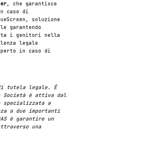
ger
, che garantisce
in caso di
rueScreen, soluzione
ale garantendo
rta i genitori nella
ulenza legale
sperto in caso di
di tutela legale
. È
a Società è attiva dal
a specializzata a
nza a due importanti
DAS è garantire un
attraverso una