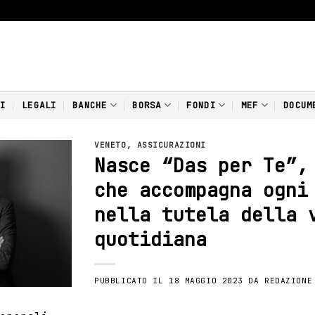
NI
LEGALI
BANCHE
BORSA
FONDI
MEF
DOCUM
VENETO
,
ASSICURAZIONI
Nasce “Das per Te”,
che accompagna ogni
nella tutela della 
quotidiana
PUBBLICATO IL
18 MAGGIO 2023
DA
REDAZIONE