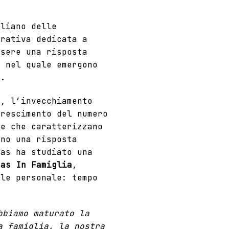
liano delle
urativa dedicata a
ssere una risposta
, nel quale emergono
e.
i, l’invecchiamento
crescimento del numero
ze che caratterizzano
ono una risposta
Das ha studiato una
Das In Famiglia
,
ale personale: tempo
bbiamo maturato la
a famiglia, la nostra