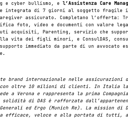
ng e cyber bullismo, e
l’Assistenza Care Mana
e integrata di 7 giorni al soggetto fragile 
aregiver assicurato. Completano l’offerta: T
ifica foto, video e documenti con valore leg
uti acquisiti, Parenting, servizio che suppo
lla vita dei figli minori, e ConsulDAS, cons
supporto immediato da parte di un avvocato e
e.
nte brand internazionale nelle
assicurazioni 
con oltre 10 milioni di clienti. In Italia l
ede a Verona e rappresenta la prima Compagni
 solidità di DAS è rafforzata dall’appartene
Generali ed Ergo (Munich Re). La mission di 
a efficace, veloce e alla portata di tutti, 
.