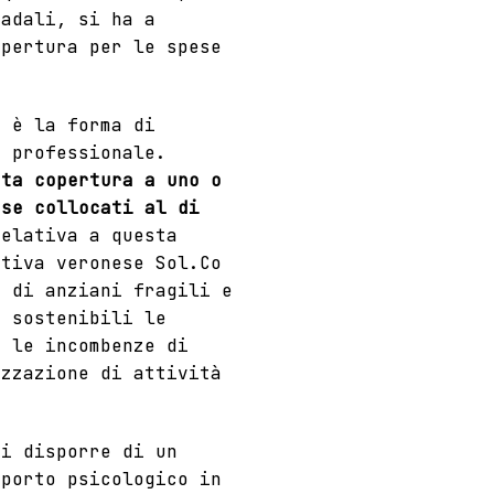
radali, si ha a
opertura per le spese
 è la forma di
e professionale.
sta copertura a uno o
 se collocati al di
relativa a questa
ativa veronese Sol.Co
e di anziani fragili e
e sostenibili le
e le incombenze di
izzazione di attività
di disporre di un
pporto psicologico in