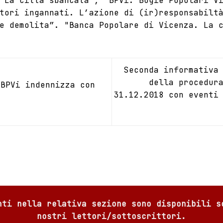
 La città sbancata”, “BPVi. Bugie Popolari V
tori ingannati. L’azione di (ir)responsabilt
e demolita”. "Banca Popolare di Vicenza. La 
Seconda informativa
della procedur
BPVi indennizza con
31.12.2018 con eventi 
nti nella relativa sezione sono disponibili s
nostri lettori/sottoscrittori.