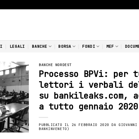
NI
LEGALI
BANCHE
BORSA
FONDI
MEF
DOCUM
BANCHE NORDEST
Processo BPVi: per t
lettori i verbali de
su bankileaks.com, a
a tutto gennaio 2020
PUBBLICATO IL
26 FEBBRAIO 2020
DA
GIOVANNI
BANKINVENETO)