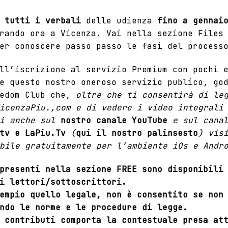
tutti i verbali
delle udienza
fino a gennai
rando ora a Vicenza. Vai nella sezione Files 
er conoscere passo passo le fasi del process
ll’iscrizione al servizio Premium con pochi 
e questo nostro oneroso servizio publico, go
edom Club
che,
oltre che
ti consentirà di le
icenzaPiu.,com e di vedere i video integrali
i anche
sul
nostro canale YouTube
e sul cana
tv e LaPiu.Tv
(
qui il nostro palinsesto
) vis
bile gratuitamente per l’ambiente iOs e Andr
 presenti nella
sezione FREE
sono disponibili 
i lettori/sottoscrittori.
empio quello legale, non è consentito se non
ndo le norme e le procedure di legge.
 contributi comporta la contestuale presa at