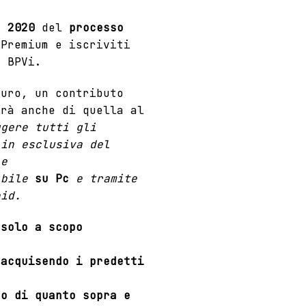
o 2020
del
processo
Premium e iscriviti
o BPVi.
euro, un contributo
drà anche di quella al
ggere tutti gli
 in esclusiva del
le
ibile
su Pc
e tramite
oid.
solo a scopo
 acquisendo i predetti
to di quanto sopra e