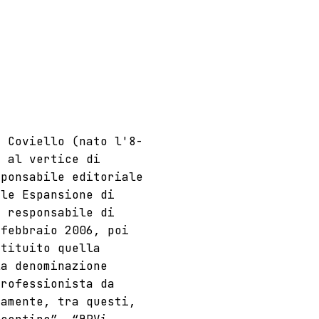
i Coviello (nato l'8-
e al vertice di
sponsabile editoriale
ile Espansione di
e responsabile di
 febbraio 2006, poi
stituito quella
la denominazione
professionista da
tamente, tra questi,