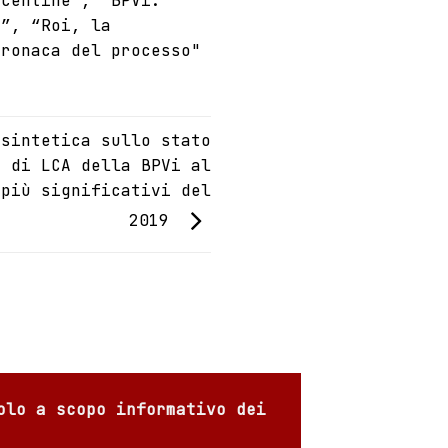
icentine”, “BPVi.
à”, “Roi, la
cronaca del processo"
 sintetica sullo stato
a di LCA della BPVi al
più significativi del
2019
olo a scopo informativo dei