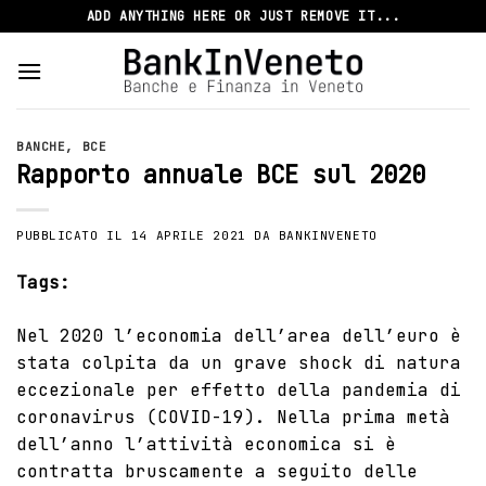
Skip
ADD ANYTHING HERE OR JUST REMOVE IT...
to
content
BANCHE
,
BCE
Rapporto annuale BCE sul 2020
PUBBLICATO IL
14 APRILE 2021
DA
BANKINVENETO
Tags:
Nel 2020 l’economia dell’area dell’euro è
stata colpita da un grave shock di natura
eccezionale per effetto della pandemia di
coronavirus (COVID-19). Nella prima metà
dell’anno l’attività economica si è
contratta bruscamente a seguito delle