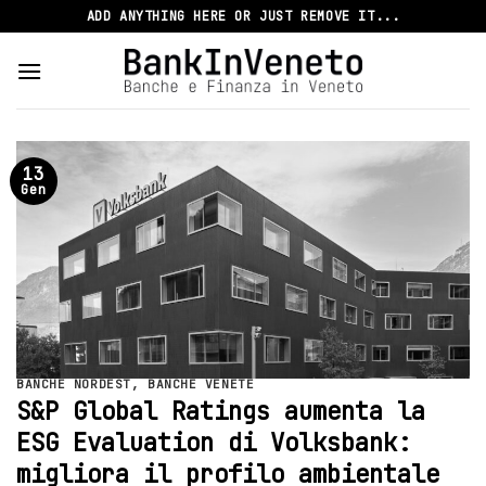
Skip
ADD ANYTHING HERE OR JUST REMOVE IT...
to
content
13
Gen
BANCHE NORDEST
,
BANCHE VENETE
S&P Global Ratings aumenta la
ESG Evaluation di Volksbank:
migliora il profilo ambientale