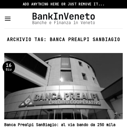
Skip
ADD ANYTHING HERE OR JUST REMOVE IT...
to
content
ARCHIVIO TAG:
BANCA PREALPI SANBIAGIO
16
Giu
Banca Prealpi SanBiagio: al via bando da 250 mila