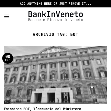
Skip
ADD ANYTHING HERE OR JUST REMOVE IT...
to
content
ARCHIVIO TAG:
BOT
08
Feb
Emissione BOT, l’annuncio del Ministero