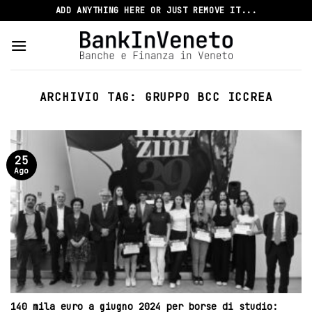
Skip
ADD ANYTHING HERE OR JUST REMOVE IT...
to
content
ARCHIVIO TAG:
GRUPPO BCC ICCREA
25
Ago
140 mila euro a giugno 2024 per borse di studio: