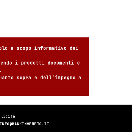
olo a scopo informativo dei
sendo i predetti documenti e
.
uanto sopra e dell’impegno a
blicità
INFO@BANKINVENETO.IT