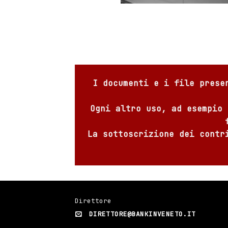
I documenti e i file prese
Ogni altro uso, ad esempio 
La sottoscrizione dei contr
Direttore
DIRETTORE@BANKINVENETO.IT