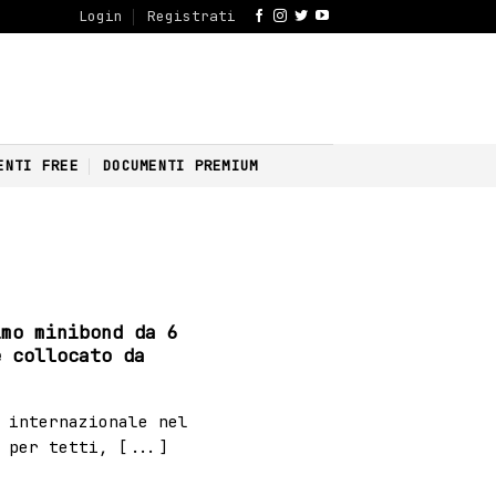
Login
Registrati
ENTI FREE
DOCUMENTI PREMIUM
imo minibond da 6
e collocato da
 internazionale nel
 per tetti, [...]