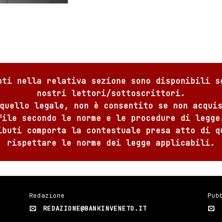
nti nella relativa sezione sono disponibili s
nostri lettori/sottoscrittori.
quello legale, non è consentito se non acqui
file secondo le norme e le procedure di legge
ibuti comporta la contestuale presa atto di q
rispettare le norme dei legge applicabili.
Redazione
Pub
REDAZIONE@BANKINVENETO.IT