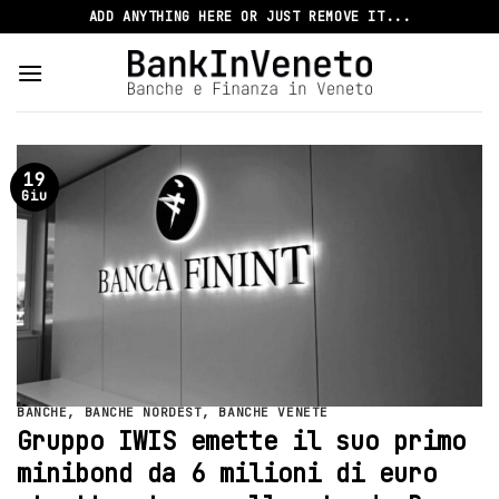
Skip
ADD ANYTHING HERE OR JUST REMOVE IT...
to
content
19
Giu
BANCHE
,
BANCHE NORDEST
,
BANCHE VENETE
Gruppo IWIS emette il suo primo
minibond da 6 milioni di euro