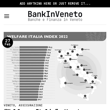
Skip
ADD ANYTHING HERE OR JUST REMOVE IT...
to
content
27
Feb
VENETO
,
ASSICURAZIONI