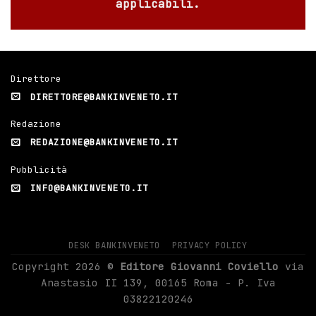
applicabili.
Direttore
DIRETTORE@BANKINVENETO.IT
Redazione
REDAZIONE@BANKINVENETO.IT
Pubblicità
INFO@BANKINVENETO.IT
DESK BANKINVENETO
PRIVACY POLICY
Copyright 2026 ©
Editore Giovanni Coviello
via
Anastasio II 139, 00165 Roma - P. Iva
03822120246