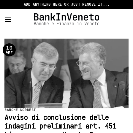
Skip
ADD ANYTHING HERE OR JUST REMOVE IT...
to
content
10
Apr
BANCHE NORDEST
Avviso di conclusione delle
indagini preliminari art. 451