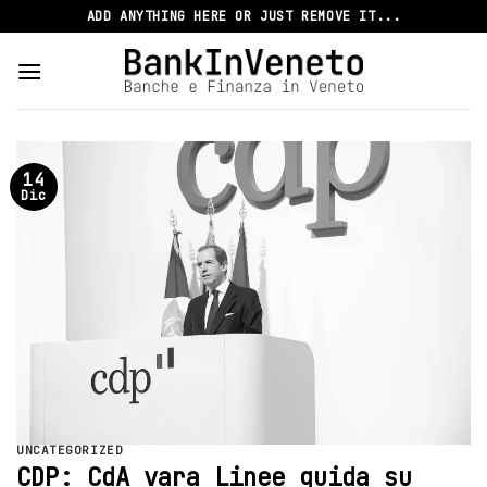
Skip
ADD ANYTHING HERE OR JUST REMOVE IT...
to
content
14
Dic
UNCATEGORIZED
CDP: CdA vara Linee guida su