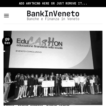
Skip
ADD ANYTHING HERE OR JUST REMOVE IT...
to
content
09
Gen