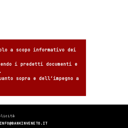
o
olo a scopo informativo dei
sendo i predetti documenti e
.
uanto sopra e dell’impegno a
blicità
INFO@BANKINVENETO.IT