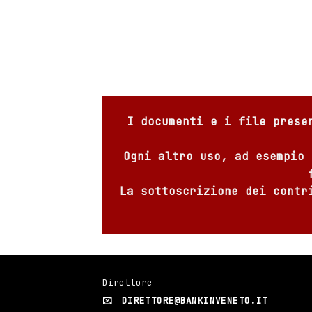
I documenti e i file prese
Ogni altro uso, ad esempio 
La sottoscrizione dei contr
Direttore
DIRETTORE@BANKINVENETO.IT