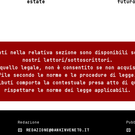
estate
futur
nti nella relativa sezione sono disponibili s
nostri lettori/sottoscrittori.
quello legale, non è consentito se non acqui
file secondo le norme e le procedure di legge
ibuti comporta la contestuale presa atto di q
rispettare le norme dei legge applicabili.
Redazione
Pub
REDAZIONE@BANKINVENETO.IT