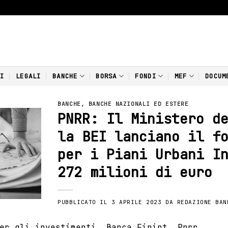
NI
LEGALI
BANCHE
BORSA
FONDI
MEF
DOCUM
BANCHE
,
BANCHE NAZIONALI ED ESTERE
PNRR: Il Ministero d
la BEI lanciano il f
per i Piani Urbani I
272 milioni di euro
PUBBLICATO IL
3 APRILE 2023
DA
REDAZIONE BAN
er gli investimenti
,
Banca Finint
,
Pnrr