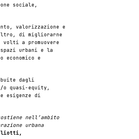
ione sociale,
ento, valorizzazione e
altro, di migliorarne
i volti a promuovere
 spazi urbani e la
to economico e
ibuite dagli
e/o quasi-equity,
le esigenze di
sostiene nell’ambito
erazione urbana
gliotti,