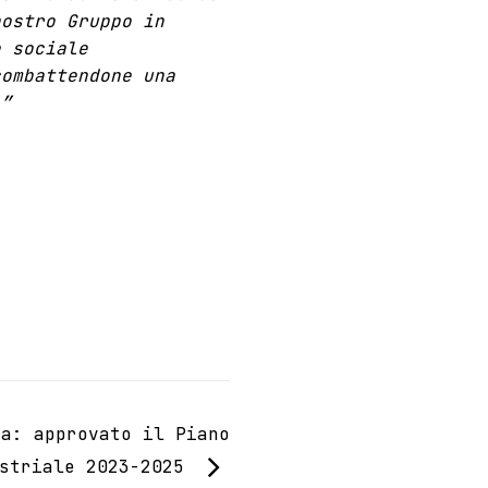
nostro Gruppo in
e sociale
combattendone una
.
”
ea: approvato il Piano
ustriale 2023-2025