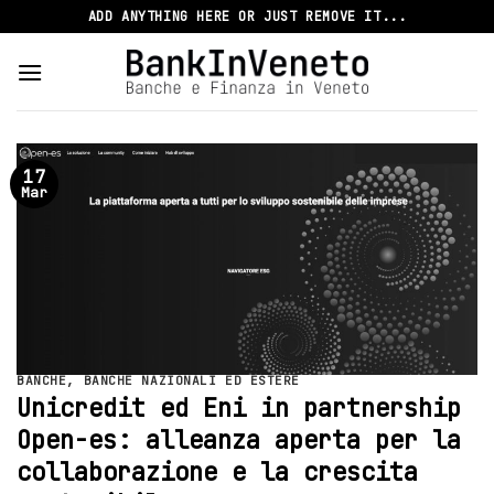
Skip
ADD ANYTHING HERE OR JUST REMOVE IT...
to
content
17
Mar
BANCHE
,
BANCHE NAZIONALI ED ESTERE
Unicredit ed Eni in partnership
Open-es: alleanza aperta per la
collaborazione e la crescita