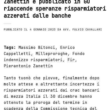
Zanettin e pubblicato in GU
riaccende speranze risparmiatori
azzerati dalle banche
PUBBLICATO IL
4 GENNAIO 2023
DA
AVV. FULVIO CAVALLARI
Tags:
Massimo Bitonci
,
Enrico
Cappelletti
,
Milleproroghe
,
Fondo
indennizzo risparmiatori
,
Fir
,
Pierantonio Zanettin
Tanto tuonò che piovve, finalmente dopo
molte attese e altrettante incertezze i
risparmiatori azzerati dai crac bancari
di mezza Italia il 30 dicembre hanno
ottenuto la proroga del termine in
scadenza della Commissione tecnica del